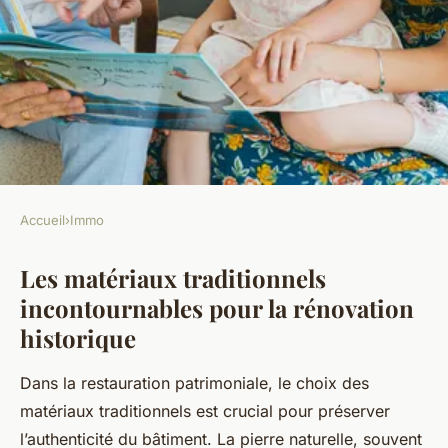
Accueil
›
Immo
IMMO
Les matériaux traditionnels
Les Matériaux Indispensables
incontournables pour la rénovation
pour Rénover des Propriétés
historique
Historiques avec Succès
Dans la restauration patrimoniale, le choix des
Thaïs
•
20 juillet 2025
•
4 min de lecture
matériaux traditionnels est crucial pour préserver
l’authenticité du bâtiment. La pierre naturelle, souvent