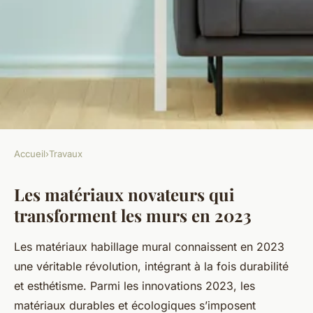
Accueil
›
Travaux
TRAVAUX
Les matériaux novateurs qui
Les nouvelles tendances
transforment les murs en 2023
captivantes des habillages
muraux en 2023
Les matériaux habillage mural connaissent en 2023
une véritable révolution, intégrant à la fois durabilité
Thaïs
•
20 juillet 2025
•
5 min de lecture
et esthétisme. Parmi les innovations 2023, les
matériaux durables et écologiques s’imposent