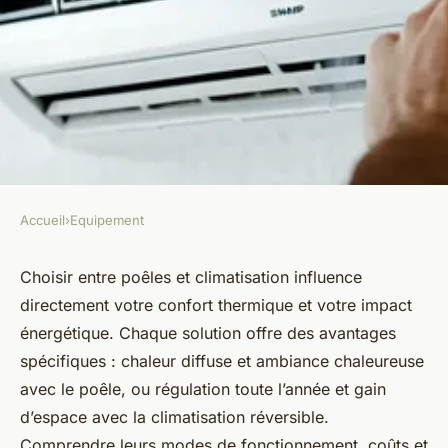
Accueil
›
Equipement
EQUIPEMENT
Poêles et climatisation : les
Choisir entre poêles et climatisation influence
directement votre confort thermique et votre impact
solutions pour votre bien-être
énergétique. Chaque solution offre des avantages
spécifiques : chaleur diffuse et ambiance chaleureuse
Thaïs
•
21 août 2025
•
4 min de lecture
avec le poêle, ou régulation toute l’année et gain
d’espace avec la climatisation réversible.
Comprendre leurs modes de fonctionnement, coûts et