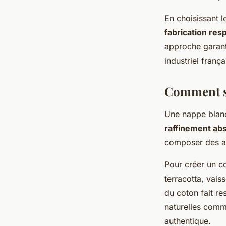
En choisissant 
fabrication res
approche garanti
industriel franç
Comment su
Une nappe blanc
raffinement ab
composer des am
Pour créer un co
terracotta, vai
du coton fait r
naturelles comme
authentique.