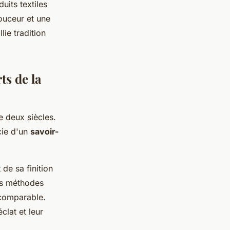
uits textiles
ouceur et une
llie tradition
ts de la
e deux siècles.
icie d'un
savoir-
 de sa finition
des méthodes
comparable.
clat et leur