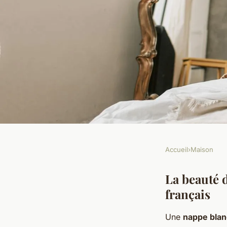
Accueil
›
Maison
MAISON
Transformez votre t
La beauté 
français
nappe blanche en co
Une
nappe bla