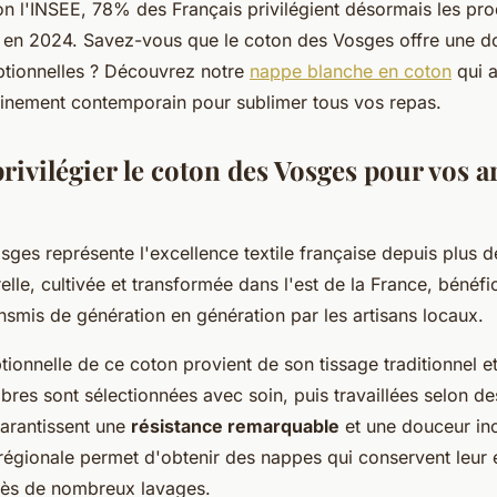
n l'INSEE, 78% des Français privilégient désormais les prod
en 2024. Savez-vous que le coton des Vosges offre une d
ptionnelles ? Découvrez notre
nappe blanche en coton
qui a
affinement contemporain pour sublimer tous vos repas.
ivilégier le coton des Vosges pour vos ar
ges représente l'excellence textile française depuis plus d
relle, cultivée et transformée dans l'est de la France, bénéf
nsmis de génération en génération par les artisans locaux.
tionnelle de ce coton provient de son tissage traditionnel et
fibres sont sélectionnées avec soin, puis travaillées selon 
arantissent une
résistance remarquable
et une douceur in
régionale permet d'obtenir des nappes qui conservent leur é
ès de nombreux lavages.