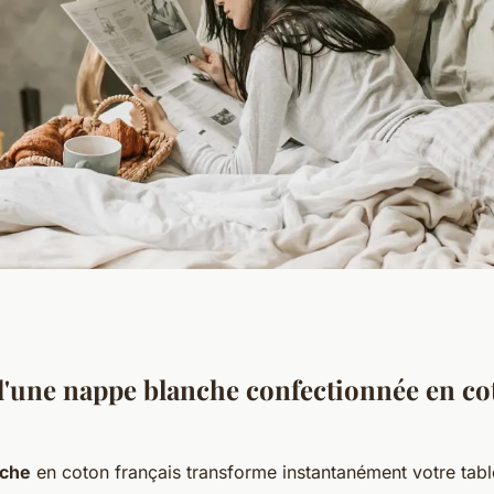
able avec une
d'une nappe blanche confectionnée en co
ton chic
nche
en coton français transforme instantanément votre tabl