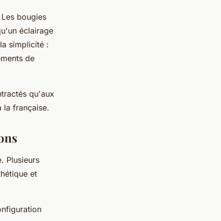
. Les bougies
qu'un éclairage
a simplicité :
éments de
ntractés qu'aux
 la française.
ions
. Plusieurs
hétique et
onfiguration