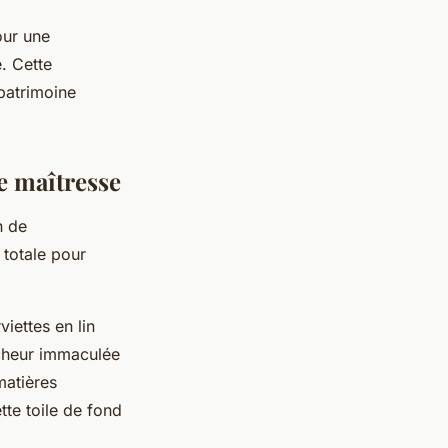
our une
e. Cette
patrimoine
e maîtresse
n de
 totale pour
iettes en lin
ncheur immaculée
matières
tte toile de fond