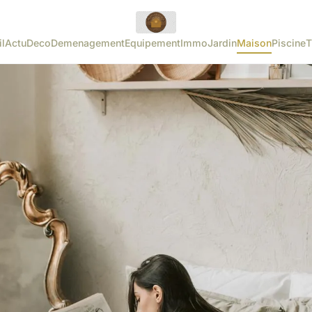
l
Actu
Deco
Demenagement
Equipement
Immo
Jardin
Maison
Piscine
T