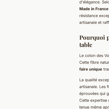
d'élégance. Selo
Thaïs
•
23 octobre 2025
•
5 min de lecture
Made in France
résistance exce
artisanale et r
Pourquoi pr
table
Le coton des Vos
Cette fibre natu
faire unique
tra
La qualité excep
artisanale. Les 
éprouvées qui g
Cette expertise 
tenue même apr