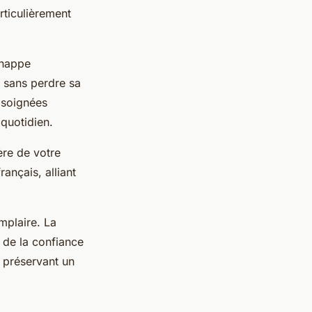
rticulièrement
 nappe
s sans perdre sa
s soignées
 quotidien.
ère de votre
rançais, alliant
mplaire. La
t de la confiance
t préservant un