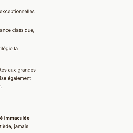
 exceptionnelles
ance classique,
ilégie la
stes aux grandes
alise également
r.
té immaculée
tiède, jamais