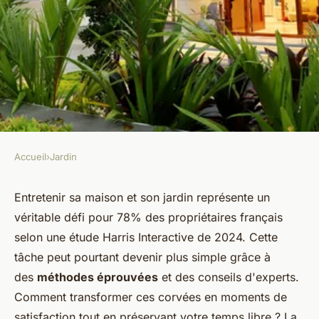
Accueil
›
Jardin
JARDIN
Découvrez les meilleures
Entretenir sa maison et son jardin représente un
véritable défi pour 78% des propriétaires français
astuces pour entretenir
selon une étude Harris Interactive de 2024. Cette
efficacement votre maison et
tâche peut pourtant devenir plus simple grâce à
votre jardin
des
méthodes éprouvées
et des conseils d'experts.
Comment transformer ces corvées en moments de
Thaïs
•
13 janvier 2026
•
8 min de lecture
satisfaction tout en préservant votre temps libre ? La