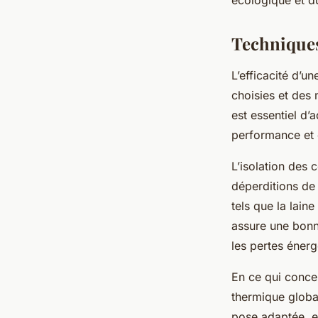
écologique et d
Techniques
L’efficacité d’u
choisies et des 
est essentiel d
performance et d
L’isolation des 
déperditions de 
tels que la lain
assure une bonne
les pertes énerg
En ce qui concer
thermique globa
pose adaptée, e