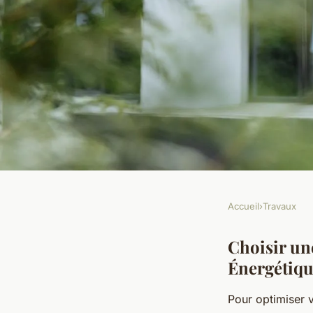
Accueil
›
Travaux
TRAVAUX
Isolation Efficace :
Choisir un
Énergétiqu
Factures d'Énergie 
Pour optimiser v