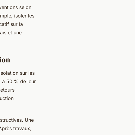
rventions selon
mple, isoler les
atif sur la
ais et une
tion
olation sur les
% à 50 % de leur
retours
uction
nstructives. Une
Après travaux,