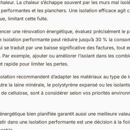
nsée
haleur. La chaleur s’échappe souvent par les murs mal isol
 performantes et les planchers. Une isolation efficace agi
e, limitant cette fuite.
cer une rénovation énergétique, évaluez précisément le po
 isolation performante peut réduire jusqu’à 30 % la cons
i se traduit par une baisse significative des factures, tout e
r. Par exemple, ajouter ou améliorer l’isolant dans les combl
t rapide pour limiter les pertes.
isolation recommandent d’adapter les matériaux au type de l
utre la laine minérale, le polystyrène expansé ou les isolant
de cellulose, sont à considérer selon vos priorités environ
nergétique bien planifiée garantit aussi une meilleure valeu
tir dans une isolation performante est une décision à la fo