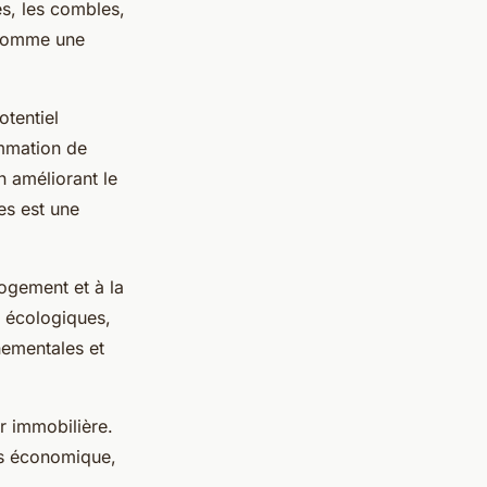
és, les combles,
t comme une
tentiel
ommation de
n améliorant le
es est une
ogement et à la
s écologiques,
nementales et
r immobilière.
is économique,