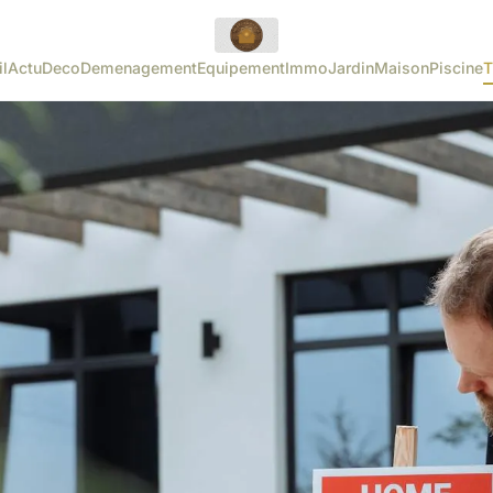
l
Actu
Deco
Demenagement
Equipement
Immo
Jardin
Maison
Piscine
T