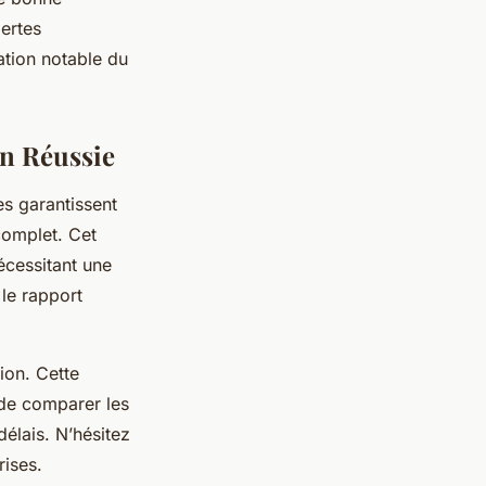
pertes
ation notable du
on Réussie
es garantissent
complet. Cet
écessitant une
 le rapport
tion. Cette
 de comparer les
délais. N’hésitez
rises.