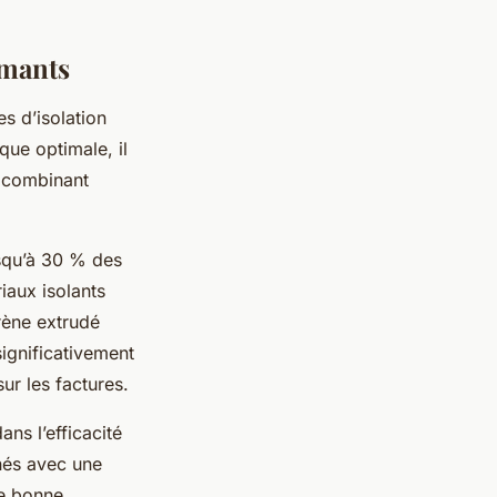
rmants
s d’isolation
que optimale, il
n combinant
usqu’à 30 % des
iaux isolants
rène extrudé
significativement
ur les factures.
ns l’efficacité
nés avec une
ne bonne