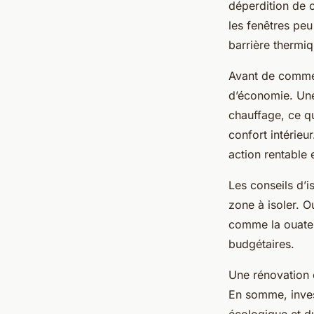
Rénovation Bien Pe
déperdition de c
les fenêtres peu
barrière thermiqu
Thaïs
•
20 juillet 2025
•
5 min de lecture
Avant de commen
d’économie. Une
chauffage, ce qu
confort intérieu
action rentable e
Les conseils d’
zone à isoler. O
comme la ouate 
budgétaires.
Une rénovation é
En somme, inves