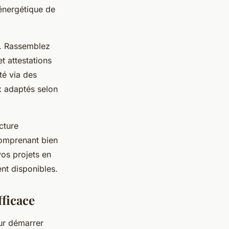
énergétique de
e. Rassemblez
t attestations
ité via des
ux adaptés selon
cture
 comprenant bien
vos projets en
ent disponibles.
ficace
ur démarrer