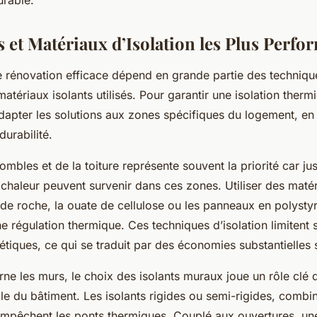
urable.
 et Matériaux d’Isolation les Plus Perfo
ne rénovation efficace dépend en grande partie des technique
matériaux isolants utilisés. Pour garantir une isolation thermi
’adapter les solutions aux zones spécifiques du logement, e
urabilité.
combles et de la toiture représente souvent la priorité car j
chaleur peuvent survenir dans ces zones. Utiliser des matér
e de roche, la ouate de cellulose ou les panneaux en polysty
 régulation thermique. Ces techniques d’isolation limitent 
étiques, ce qui se traduit par des économies substantielles s
ne les murs, le choix des isolants muraux joue un rôle clé da
le du bâtiment. Les isolants rigides ou semi-rigides, combi
mpêchent les ponts thermiques. Couplé aux ouvertures, u