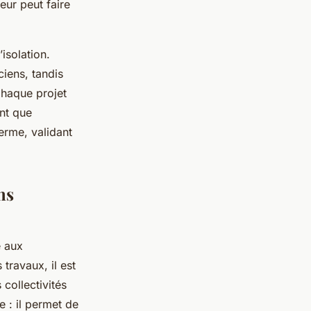
eur peut faire
isolation.
ciens, tandis
Chaque projet
ent que
erme, validant
ns
e aux
travaux, il est
 collectivités
e : il permet de