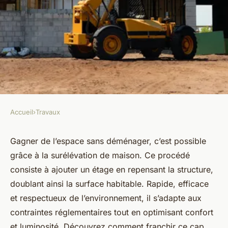
Accueil
›
Travaux
TRAVAUX
Surelevation de maison :
Gagner de l’espace sans déménager, c’est possible
grâce à la surélévation de maison. Ce procédé
gagnez de l'espace sans
consiste à ajouter un étage en repensant la structure,
déménager
doublant ainsi la surface habitable. Rapide, efficace
et respectueux de l’environnement, il s’adapte aux
Thaïs
•
24 septembre 2025
•
5 min de lecture
contraintes réglementaires tout en optimisant confort
et luminosité. Découvrez comment franchir ce cap